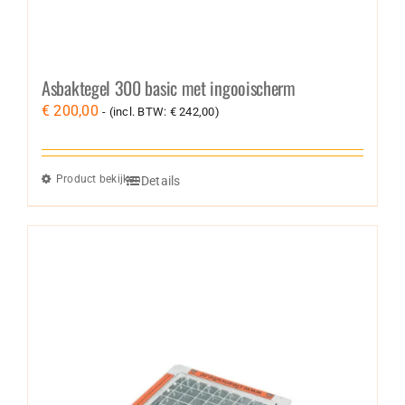
Asbaktegel 300 basic met ingooischerm
€
200,00
- (incl. BTW:
€
242,00
)
Product bekijken
Details