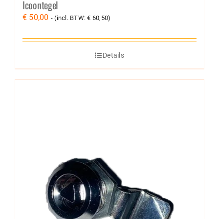
Icoontegel
€
50,00
- (incl. BTW:
€
60,50
)
Details