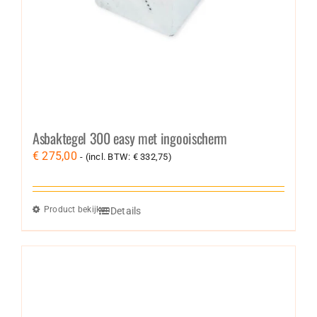
Asbaktegel 300 easy met ingooischerm
€
275,00
- (incl. BTW:
€
332,75
)
Product bekijken
Details