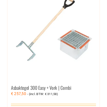
Asbaktegel 300 Easy + Vork | Combi
€
257,50
- (incl. BTW:
€
311,58
)