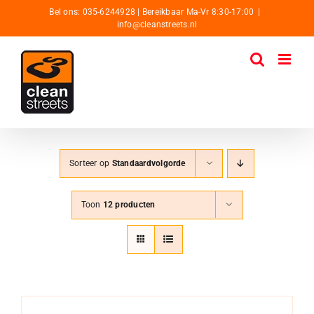
Ga
Bel ons: 035-6244928 | Bereikbaar Ma-Vr 8:30-17:00
|
info@cleanstreets.nl
naar
inhoud
Sorteer op
Standaardvolgorde
Toon
12 producten