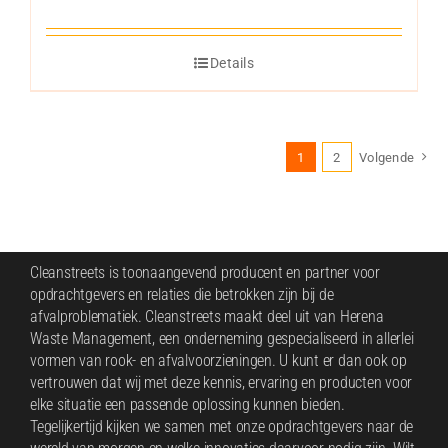
Details
1
2
Volgende
Cleanstreets is toonaangevend producent en partner voor
opdrachtgevers en relaties die betrokken zijn bij de
afvalproblematiek. Cleanstreets maakt deel uit van
Herena
Waste Management
, een onderneming gespecialiseerd in allerlei
vormen van rook- en afvalvoorzieningen. U kunt er dan ook op
vertrouwen dat wij met deze kennis, ervaring en producten voor
elke situatie een passende oplossing kunnen bieden.
Tegelijkertijd kijken we samen met onze opdrachtgevers naar de