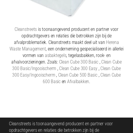
Cleanstreets
is toonaangevend producent en partner voor
opdrachtgevers en relaties die betrokken zijn bij de
afvalproblematiek. Cleanstreets maakt deel uit van
Herena
Waste Management
, een onderneming gespecialiseerd in allerlei
vormen van
asbaktegels
, tegelasbakken, rook- en
afvalvoorzieningen. Zoals:
Clean Cube 300 Basic
,
Clean Cube
300 Basic/Ingooischerm
,
Clean Cube 300 Easy
,
Clean Cube
300 Easy/Ingooischerm
,
Clean Cube 500 Basic
,
Clean Cube
600 Basic
en
Afvalbakken
.
Cleanstreets is toonaangevend producent en partner voor
opdrachtgevers en relaties die betrokken zijn bij de