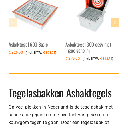
Toevoegen aan
Product bekijken
winkelwagen
Details
Details
Asbaktegel 600 Basic
Asbaktegel 300 easy met
As
ingooischerm
€
325,00
€
2
- (incl. BTW:
€
393,25
)
€
275,00
- (incl. BTW:
€
332,75
)
Tegelasbakken Asbaktegels
Op veel plekken in Nederland is de tegelasbak met
succes toegepast om de overlast van peuken en
kauwgom tegen te gaan. Door een tegelasbak of