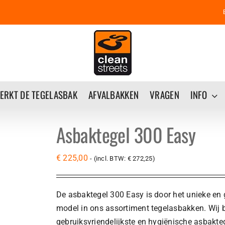
ERKT DE TEGELASBAK
AFVALBAKKEN
VRAGEN
INFO
Asbaktegel 300 Easy
€
225,00
- (incl. BTW:
€
272,25
)
De asbaktegel 300 Easy is door het unieke en 
model in ons assortiment tegelasbakken. Wij 
gebruiksvriendelijkste en hygiënische asbakteg