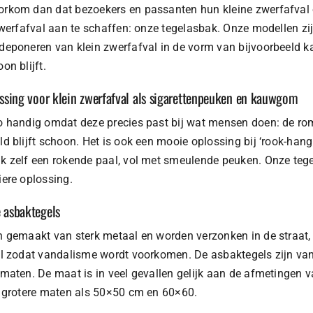
orkom dan dat bezoekers en passanten hun kleine zwerfafval 
 zwerfafval aan te schaffen: onze tegelasbak. Onze modellen z
deponeren van klein zwerfafval in de vorm van bijvoorbeeld 
on blijft.
ossing voor klein zwerfafval als sigarettenpeuken en kauwgom
o handig omdat deze precies past bij wat mensen doen: de romm
ld blijft schoon. Het is ook een mooie oplossing bij ‘rook-han
k zelf een rokende paal, vol met smeulende peuken. Onze tegel
iere oplossing.
 asbaktegels
n gemaakt van sterk metaal en worden verzonken in de straat, h
el zodat vandalisme wordt voorkomen. De asbaktegels zijn van 
 maten. De maat is in veel gevallen gelijk aan de afmetingen v
n grotere maten als 50×50 cm en 60×60.