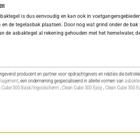
sen
baktegel is dus eenvoudig en kan ook in voetgangersgebieden
 en de tegelasbak plaatsen. Door nog wat grind onder de bak t
van de asbaktegel al rekening gehouden met het hemelwater, d
gevend producent en partner voor opdrachtgevers en relaties die betrokken
nagement
, een onderneming gespecialiseerd in allerlei vormen van
asbakte
n Cube 300 Basic/Ingooischerm
,
Clean Cube 300 Easy
,
Clean Cube 300 E