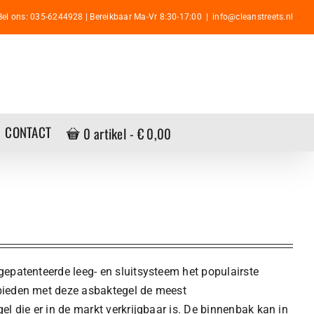
Bel ons: 035-6244928 | Bereikbaar Ma-Vr 8:30-17:00
|
info@cleanstreets.nl
CONTACT
0 artikel
€ 0,00
gepatenteerde leeg- en sluitsysteem het populairste
bieden met deze asbaktegel de meest
el die er in de markt verkrijgbaar is. De binnenbak kan in