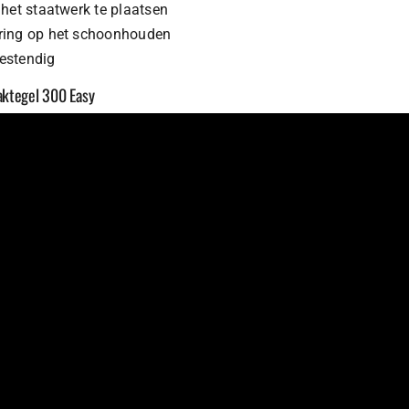
het staatwerk te plaatsen
ring op het schoonhouden
estendig
aktegel 300 Easy