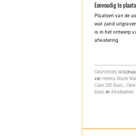
Eenvoudig te plaat
Plaatsen van de as
wat zand uitgraven
is in het ontwerp 
afwatering.
Cleanstreets
is toonaan
van
Herena Waste Ma
Cube 300 Basic
,
Clea
Basic
en
Afvalbakken
.