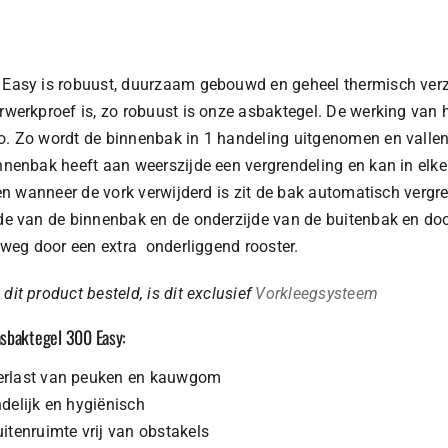
Easy is robuust, duurzaam gebouwd en geheel thermisch verzi
rwerkproef is, zo robuust is onze asbaktegel. De werking van 
. Zo wordt de binnenbak in 1 handeling uitgenomen en vallen
nnenbak heeft aan weerszijde een vergrendeling en kan in elke
 en wanneer de vork verwijderd is zit de bak automatisch vergre
de van de binnenbak en de onderzijde van de buitenbak en doo
d weg door een extra onderliggend rooster.
it product besteld, is dit exclusief
Vorkleegsysteem
asbaktegel 300 Easy:
erlast van peuken en kauwgom
delijk en hygiënisch
itenruimte vrij van obstakels